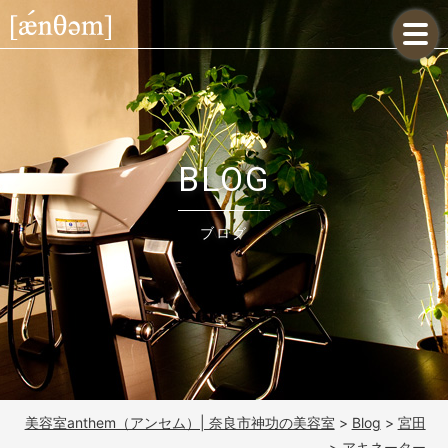
BLOG
ブログ
美容室anthem（アンセム）| 奈良市神功の美容室
>
Blog
>
宮田
>
アキネーター