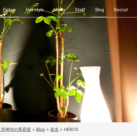
Pickup
Hair style
Menu
Staff
Blog
Recruit
奈良市神功の美容室
>
Blog
>
岩永
>
HEROS