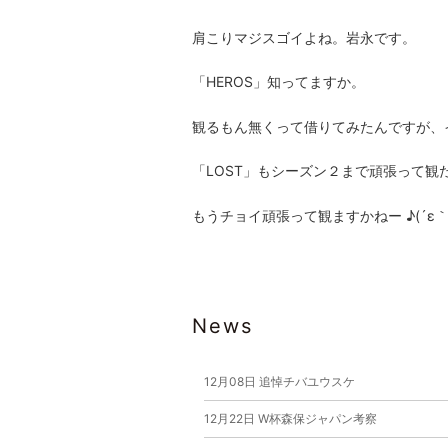
肩こりマジスゴイよね。岩永です。
「HEROS」知ってますか。
観るもん無くって借りてみたんですが、
「LOST」もシーズン２まで頑張って観
もうチョイ頑張って観ますかねー ♪(´ε｀ 
News
12月08日
追悼チバユウスケ
12月22日
W杯森保ジャパン考察