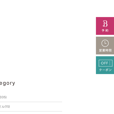
egory
(335)
ル(15)