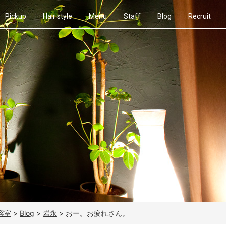
Pickup
Hair style
Menu
Staff
Blog
Recruit
容室
>
Blog
>
岩永
>
おー。お疲れさん。