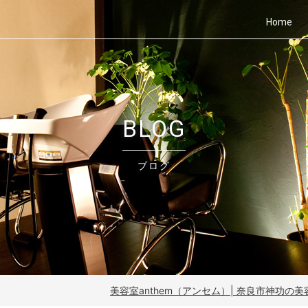
Home
BLOG
ブログ
美容室anthem（アンセム）| 奈良市神功の美