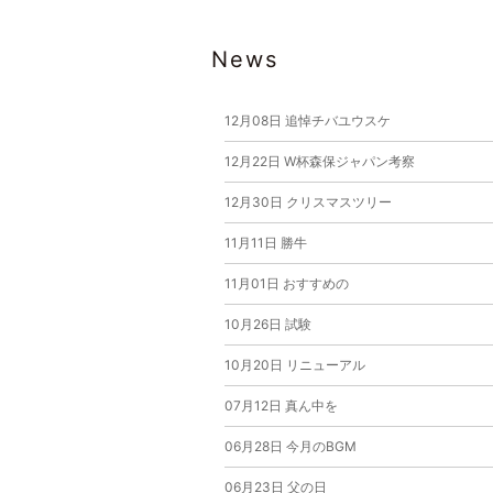
News
12月08日
追悼チバユウスケ
12月22日
W杯森保ジャパン考察
12月30日
クリスマスツリー
11月11日
勝牛
11月01日
おすすめの
10月26日
試験
10月20日
リニューアル
07月12日
真ん中を
06月28日
今月のBGM
06月23日
父の日