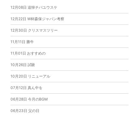
12月08日
追悼チバユウスケ
12月22日
W杯森保ジャパン考察
12月30日
クリスマスツリー
11月11日
勝牛
11月01日
おすすめの
10月26日
試験
10月20日
リニューアル
07月12日
真ん中を
06月28日
今月のBGM
06月23日
父の日