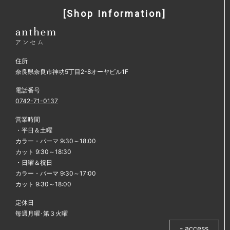
[Shop Information]
2013年5月
2013年4月
2013年3月
住所
2013年2月
奈良県奈良市神功5丁目2-8オーヤビル1F
2013年1月
電話番号
0742-71-0137
2012年12月
営業時間
2012年11月
・平日＆土曜
カラー・パーマ 9:30～18:00
2012年10月
カット 9:30～18:30
・日曜＆祝日
2012年9月
カラー・パーマ 9:30～17:00
カット 9:30～18:00
2012年8月
定休日
2012年7月
毎週月曜･第３火曜
2012年6月
- access