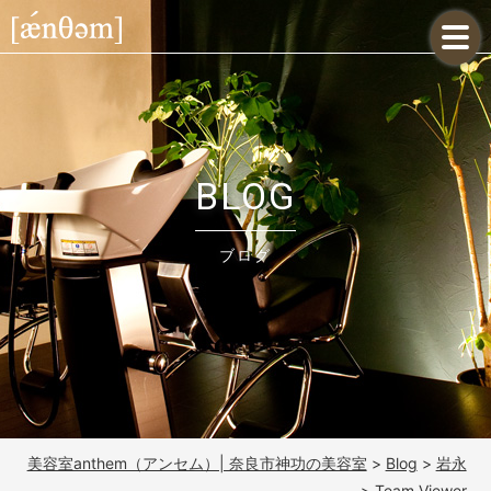
BLOG
ブログ
美容室anthem（アンセム）| 奈良市神功の美容室
>
Blog
>
岩永
>
Team Viewer